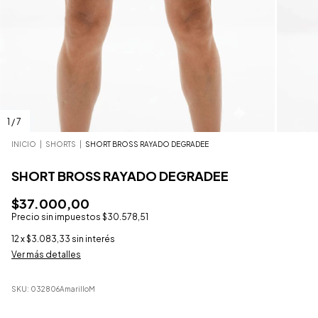
1
/
7
INICIO
|
SHORTS
|
SHORT BROSS RAYADO DEGRADEE
SHORT BROSS RAYADO DEGRADEE
$37.000,00
Precio sin impuestos
$30.578,51
12
x
$3.083,33
sin interés
Ver más detalles
SKU:
032806AmarilloM