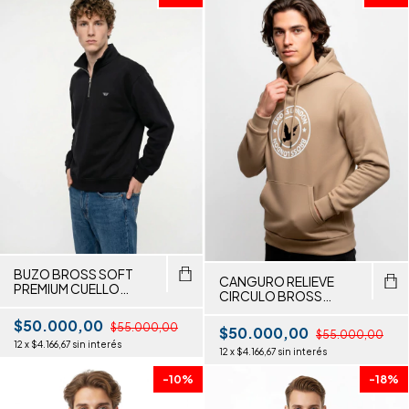
BUZO BROSS SOFT
CANGURO RELIEVE
PREMIUM CUELLO
CIRCULO BROSS
ALTO
LONDON
$50.000,00
$55.000,00
$50.000,00
$55.000,00
12
x
$4.166,67
sin interés
12
x
$4.166,67
sin interés
-
10
%
-
18
%