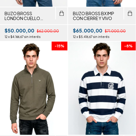
BUZO BROSS
BUZO BROSS BX IMP
LONDON CUELLO
CON CIERRE Y VIVO
ALTO SARGADA
$50.000,00
$65.000,00
$62.000,00
$71.000,00
12
x
$4.166,67
sin interés
12
x
$5.416,67
sin interés
-
15
%
-
8
%