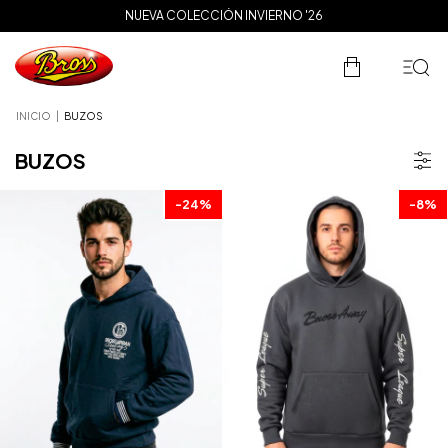
NUEVA COLECCIÓN INVIERNO '26
ENVÍO GRATIS A PARTIR DE $200.000
INICIO
|
BUZOS
BUZOS
-
24
%
-
8
%