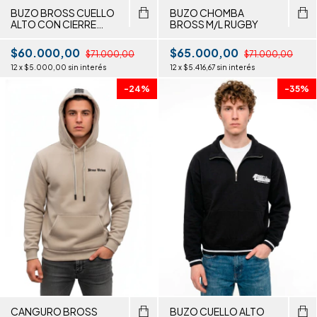
BUZO BROSS CUELLO
BUZO CHOMBA
ALTO CON CIERRE
BROSS M/L RUGBY
LISO
$60.000,00
$65.000,00
$71.000,00
$71.000,00
12
x
$5.000,00
sin interés
12
x
$5.416,67
sin interés
-
24
%
-
35
%
CANGURO BROSS
BUZO CUELLO ALTO