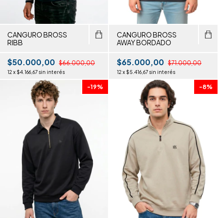
CANGURO BROSS
CANGURO BROSS
RIBB
AWAY BORDADO
$50.000,00
$65.000,00
$66.000,00
$71.000,00
12
x
$4.166,67
sin interés
12
x
$5.416,67
sin interés
-
19
%
-
8
%