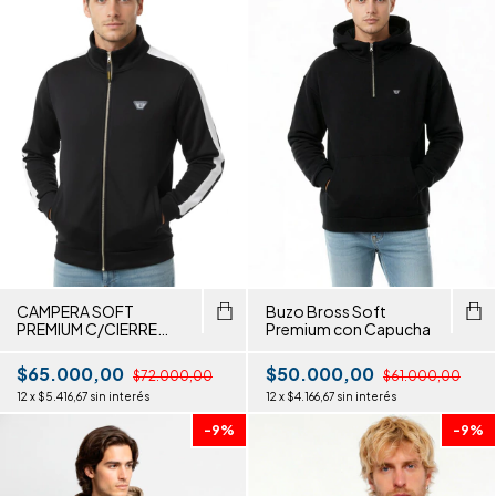
CAMPERA SOFT
Buzo Bross Soft
PREMIUM C/CIERRE
Premium con Capucha
C/FRANJA
$65.000,00
$50.000,00
$72.000,00
$61.000,00
12
x
$5.416,67
sin interés
12
x
$4.166,67
sin interés
-
9
%
-
9
%