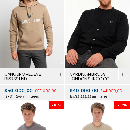
CANGURO RELIEVE
CARDIGAN BROSS
BROSS LND
LONDON SURCO CON
BROCHE
$50.000,00
$40.000,00
$55.000,00
$44.000,00
12
x
$4.166,67
sin interés
12
x
$3.333,33
sin interés
-
10
%
-
17
%