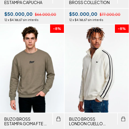
ESTAMPA CAPUCHA
BROSS COLLECTION
$50.000,00
$50.000,00
$66.000,00
$77.000,00
12
x
$4.166,67
sin interés
12
x
$4.166,67
sin interés
-
8
%
-
8
%
BUZO BROSS
BUZO BROSS
ESTAMPA GOMA FTE Y
LONDON CUELLO
ESP
ALTO TIRAS MANGA