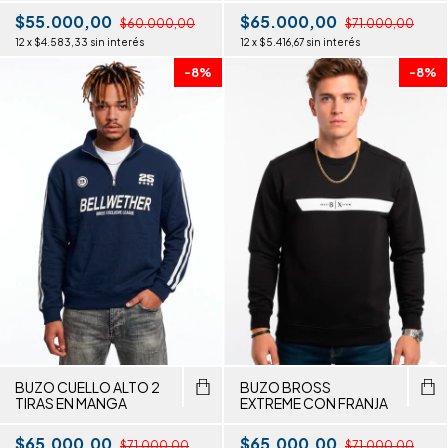
$55.000,00
$65.000,00
$60.000,00
$71.000,00
12
x
$4.583,33
sin interés
12
x
$5.416,67
sin interés
-
8
%
-
8
%
BUZO CUELLO ALTO 2
BUZO BROSS
TIRAS EN MANGA
EXTREME CON FRANJA
$65.000,00
$65.000,00
$71.000,00
$71.000,00