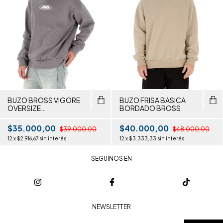
BUZO BROSS VIGORE
BUZO FRISA BASICA
OVERSIZE
BORDADO BROSS
ESTAMPADO
$35.000,00
$40.000,00
$39.000,00
$48.000,00
12
x
$2.916,67
sin interés
12
x
$3.333,33
sin interés
SEGUINOS EN
NEWSLETTER