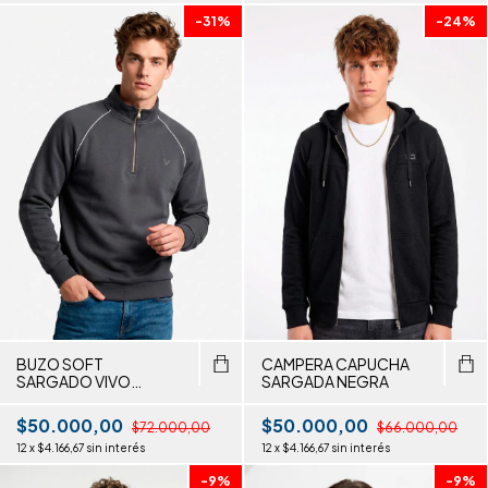
-
31
%
-
24
%
BUZO SOFT
CAMPERA CAPUCHA
SARGADO VIVO
SARGADA NEGRA
CUELLO ALTO
$50.000,00
$50.000,00
$72.000,00
$66.000,00
12
x
$4.166,67
sin interés
12
x
$4.166,67
sin interés
-
9
%
-
9
%