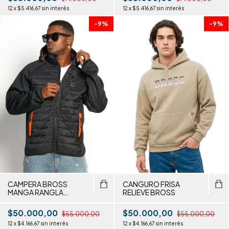
12
x
$5.416,67
sin interés
12
x
$5.416,67
sin interés
-
9
%
-
9
%
CAMPERA BROSS
CANGURO FRISA
MANGA RANGLA
RELIEVE BROSS
FRENTE MATELASSE
$50.000,00
$50.000,00
$55.000,00
$55.000,00
12
x
$4.166,67
sin interés
12
x
$4.166,67
sin interés