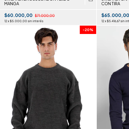
MANGA
CON TIRA
$60.000,00
$65.000,0
$71.000,00
12
x
$5.000,00
sin interés
12
x
$5.416,67
sin in
-
20
%