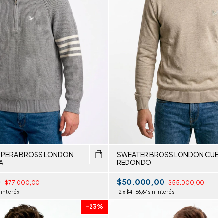
MPERA BROSS LONDON
SWEATER BROSS LONDON CU
A
REDONDO
0
$50.000,00
$77.000,00
$55.000,00
 interés
12
x
$4.166,67
sin interés
-
23
%