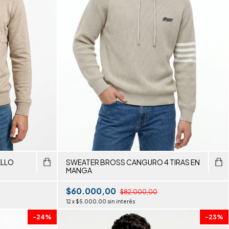
ELLO
SWEATER BROSS CANGURO 4 TIRAS EN
MANGA
$60.000,00
$82.000,00
12
x
$5.000,00
sin interés
-
24
%
-
23
%