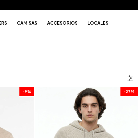
ERS
CAMISAS
ACCESORIOS
LOCALES
-
9
%
-
27
%