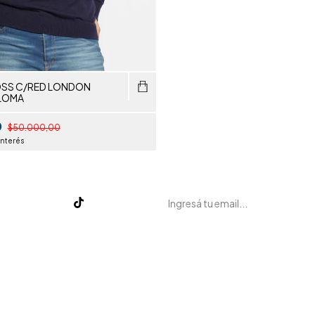
SS C/RED LONDON
LOMA
0
$50.000,00
interés