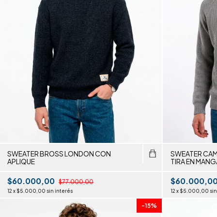
SWEATER BROSS LONDON CON
SWEATER CA
APLIQUE
TIRA EN MANG
$60.000,00
$60.000,0
$77.000,00
12
x
$5.000,00
sin interés
12
x
$5.000,00
sin
-
15
%