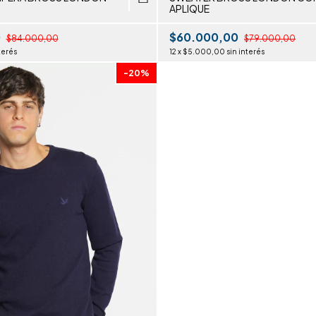
APLIQUE
0
$60.000,00
$84.000,00
$79.000,00
terés
12
x
$5.000,00
sin interés
-
20
%