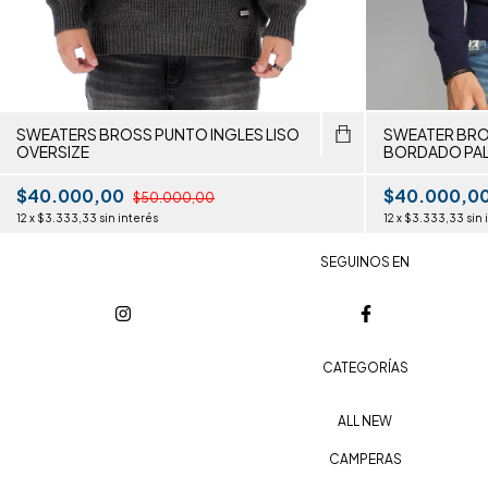
SWEATERS BROSS PUNTO INGLES LISO
SWEATER BRO
OVERSIZE
BORDADO PA
$40.000,00
$40.000,0
$50.000,00
12
x
$3.333,33
sin interés
12
x
$3.333,33
sin 
SEGUINOS EN
CATEGORÍAS
ALL NEW
CAMPERAS