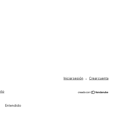
Iniciar sesión
-
Crear cuenta
nto
Entendido