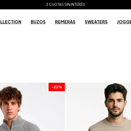
ENVÍO GRATIS A PARTIR DE $200.000
3 CUOTAS SIN INTERÉS
NUEVA COLECCIÓN INVIERNO '26
ENVÍO GRATIS A PARTIR DE $200.000
OLLECTION
BUZOS
REMERAS
SWEATERS
JOGG
-
22
%