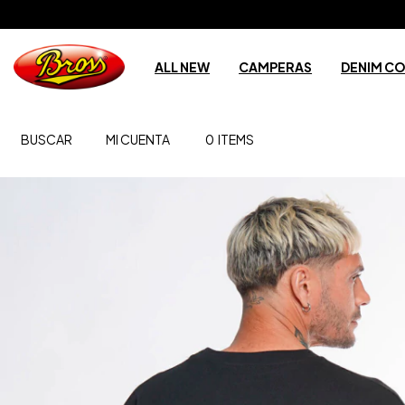
ALL NEW
CAMPERAS
DENIM C
BUSCAR
MI CUENTA
0
ITEMS