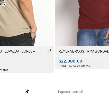
ST ESPALDA FLORES -
REMERA BROSS FIRMA BORDAD
$22.000,00
12
x
$1.833,33
sin interés
interés