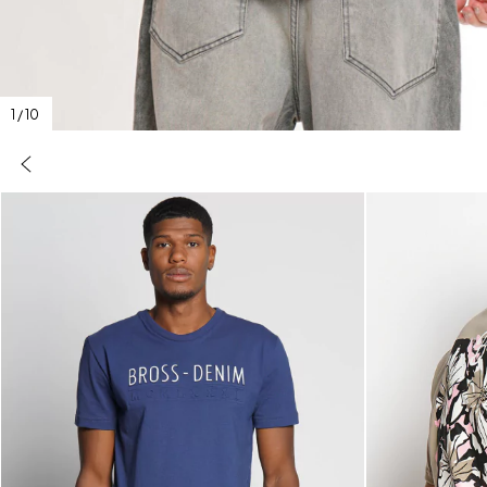
1
/
10