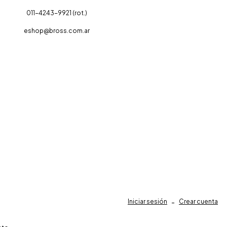
011-4243-9921 (rot.)
eshop@bross.com.ar
Iniciar sesión
-
Crear cuenta