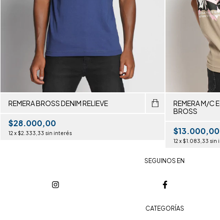
REMERA BROSS DENIM RELIEVE
REMERA M/C E
BROSS
$28.000,00
$13.000,00
12
x
$2.333,33
sin interés
12
x
$1.083,33
sin 
SEGUINOS EN
CATEGORÍAS