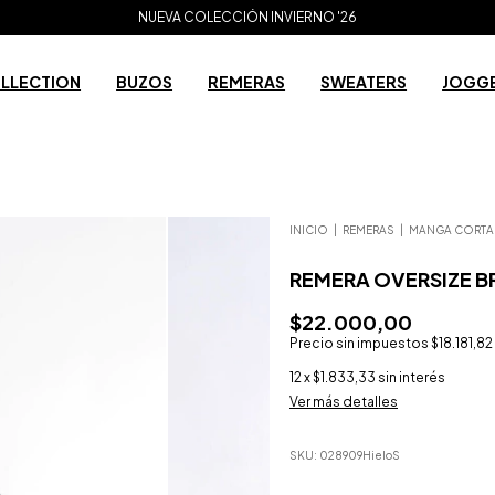
3 CUOTAS SIN INTERÉS
NUEVA COLECCIÓN INVIERNO '26
ENVÍO GRATIS A PARTIR DE $200.000
OLLECTION
BUZOS
REMERAS
SWEATERS
JOGG
INICIO
|
REMERAS
|
MANGA CORTA
REMERA OVERSIZE B
$22.000,00
Precio sin impuestos
$18.181,82
12
x
$1.833,33
sin interés
Ver más detalles
SKU:
028909HieloS