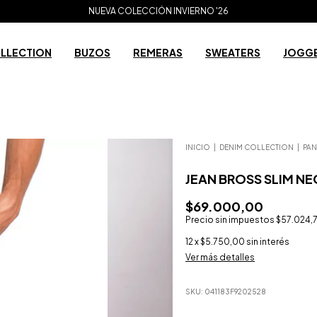
NUEVA COLECCIÓN INVIERNO '26
ENVÍO GRATIS A PARTIR DE $200.000
OLLECTION
BUZOS
REMERAS
SWEATERS
JOGG
INICIO
|
DENIM COLLECTION
|
PA
JEAN BROSS SLIM N
$69.000,00
Precio sin impuestos
$57.024,
12
x
$5.750,00
sin interés
Ver más detalles
SKU:
041183F9202528