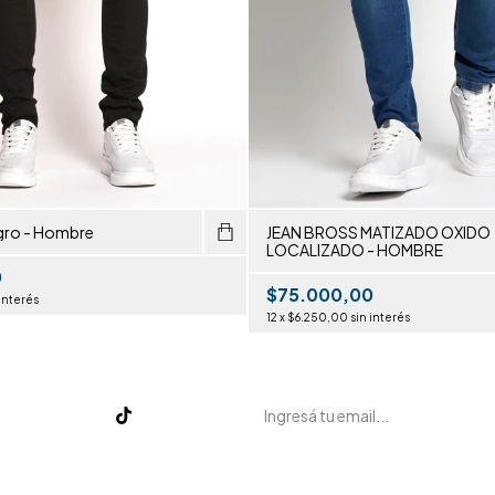
gro - Hombre
JEAN BROSS MATIZADO OXIDO
LOCALIZADO - HOMBRE
0
$75.000,00
 interés
12
x
$6.250,00
sin interés