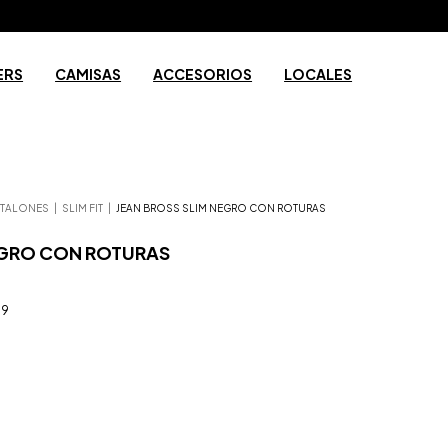
ERS
CAMISAS
ACCESORIOS
LOCALES
NTALONES
|
SLIM FIT
|
JEAN BROSS SLIM NEGRO CON ROTURAS
EGRO CON ROTURAS
79