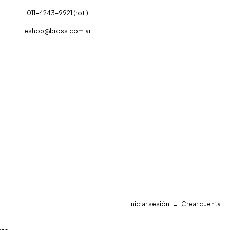
011-4243-9921 (rot.)
eshop@bross.com.ar
Iniciar sesión
-
Crear cuenta