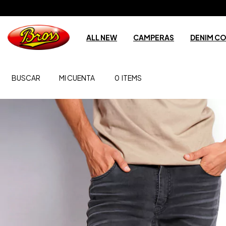
ALL NEW
CAMPERAS
DENIM C
BUSCAR
MI CUENTA
0
ITEMS