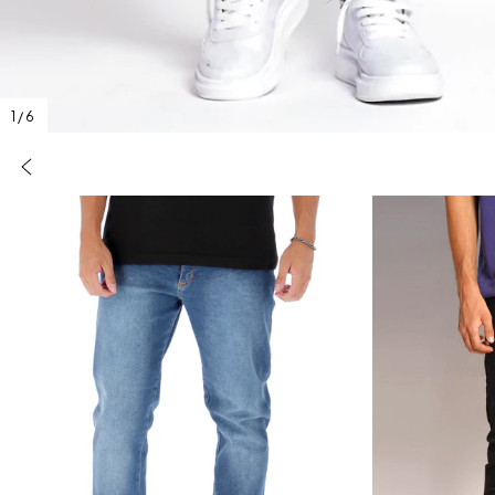
1
/
6