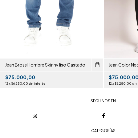
Jean Bross Hombre Skinny liso Gastado
Jean Color Ne
$75.000,00
$75.000,0
12
x
$6.250,00
sin interés
12
x
$6.250,00
sin
SEGUINOS EN
CATEGORÍAS