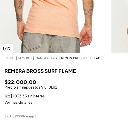
1
/
13
INICIO
|
REMERAS
|
MANGA CORTA
|
REMERA BROSS SURF FLAME
REMERA BROSS SURF FLAME
$22.000,00
Precio sin impuestos
$18.181,82
12
x
$1.833,33
sin interés
Ver más detalles
SKU:
029018NaranjaS