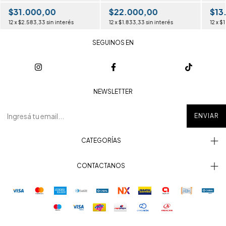
BROSS
$31.000,00
$22.000,00
$13
12
x
$2.583,33
sin interés
12
x
$1.833,33
sin interés
12
x
$1
SEGUINOS EN
NEWSLETTER
CATEGORÍAS
CONTACTANOS