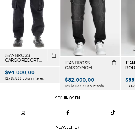
JEAN BROSS
CARGO RECORTE
JEAN BROSS
JEA
BOLS PLAQUE
CARGO MOM
BOL
$94.000,00
NEGRO CON
CELE
RECORTE
$82.000,00
$88
12
x
$7.833,33
sin interés
12
x
$6.833,33
sin interés
12
x
$7
SEGUINOS EN
NEWSLETTER