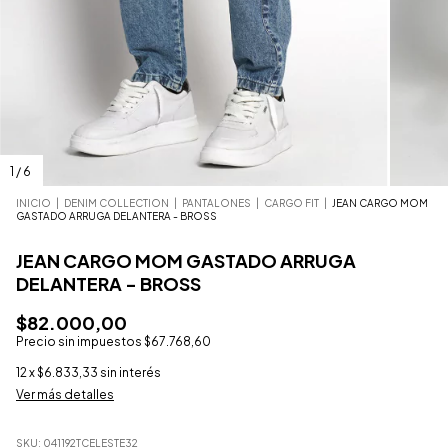
1
/
6
INICIO
|
DENIM COLLECTION
|
PANTALONES
|
CARGO FIT
|
JEAN CARGO MOM
GASTADO ARRUGA DELANTERA - BROSS
JEAN CARGO MOM GASTADO ARRUGA
DELANTERA - BROSS
$82.000,00
Precio sin impuestos
$67.768,60
12
x
$6.833,33
sin interés
Ver más detalles
SKU:
041192TCELESTE32